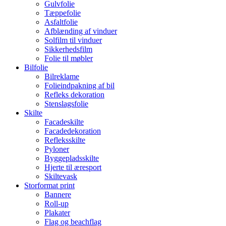
Gulvfolie
Tæppefolie
Asfaltfolie
Afblænding af vinduer
Solfilm til vinduer
Sikkerhedsfilm
Folie til møbler
Bilfolie
Bilreklame
Folieindpakning af bil
Refleks dekoration
Stenslagsfolie
Skilte
Facadeskilte
Facadedekoration
Refleksskilte
Pyloner
Byggepladsskilte
Hjerte til æresport
Skiltevask
Storformat print
Bannere
Roll-up
Plakater
Flag og beachflag