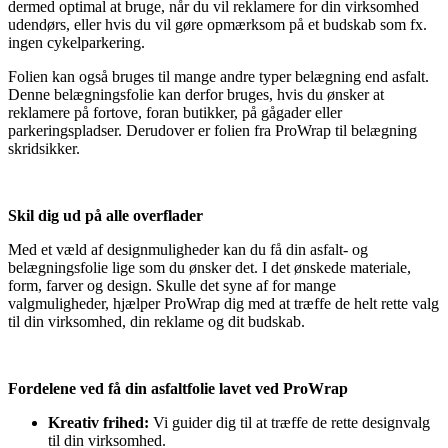
dermed optimal at bruge, når du vil reklamere for din virksomhed
udendørs, eller hvis du vil gøre opmærksom på et budskab som fx.
ingen cykelparkering.
Folien kan også bruges til mange andre typer belægning end asfalt.
Denne belægningsfolie kan derfor bruges, hvis du ønsker at
reklamere på fortove, foran butikker, på gågader eller
parkeringspladser. Derudover er folien fra ProWrap til belægning
skridsikker.
Skil dig ud på alle overflader
Med et væld af designmuligheder kan du få din asfalt- og
belægningsfolie lige som du ønsker det. I det ønskede materiale,
form, farver og design. Skulle det syne af for mange
valgmuligheder, hjælper ProWrap dig med at træffe de helt rette valg
til din virksomhed, din reklame og dit budskab.
Fordelene ved få din asfaltfolie lavet ved ProWrap
Kreativ frihed:
Vi guider dig til at træffe de rette designvalg
til din virksomhed.