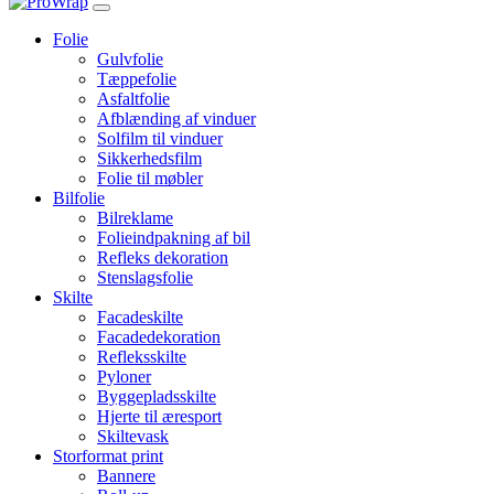
Folie
Gulvfolie
Tæppefolie
Asfaltfolie
Afblænding af vinduer
Solfilm til vinduer
Sikkerhedsfilm
Folie til møbler
Bilfolie
Bilreklame
Folieindpakning af bil
Refleks dekoration
Stenslagsfolie
Skilte
Facadeskilte
Facadedekoration
Refleksskilte
Pyloner
Byggepladsskilte
Hjerte til æresport
Skiltevask
Storformat print
Bannere