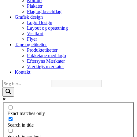
Roll-up
Plakater
Flag og beachflag
Grafisk design
Logo Design
Layout og opsætning
Visitkort
Flyer
Tape og etiketter
Produktetiketter
Pakketape med logo
Eftersyns Mærkater
Værktøjs mærkater
Kontakt
Exact matches only
Search in title
Search in content