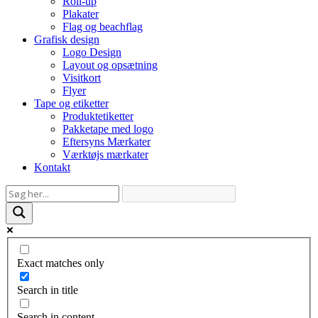
Roll-up
Plakater
Flag og beachflag
Grafisk design
Logo Design
Layout og opsætning
Visitkort
Flyer
Tape og etiketter
Produktetiketter
Pakketape med logo
Eftersyns Mærkater
Værktøjs mærkater
Kontakt
Exact matches only
Search in title
Search in content