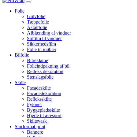
Folie
Gulvfolie
Tæppefolie
Asfaltfolie
Afblænding af vinduer
Solfilm til vinduer
Sikkerhedsfilm
Folie til møbler
Bilfolie
Bilreklame
Folieindpakning af bil
Refleks dekoration
Stenslagsfolie
Skilte
Facadeskilte
Facadedekoration
Refleksskilte
Pyloner
Byggepladsskilte
Hjerte til æresport
Skiltevask
Storformat print
Bannere