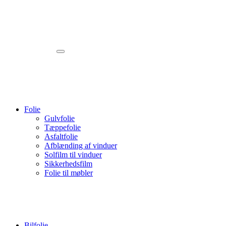
Folie
Gulvfolie
Tæppefolie
Asfaltfolie
Afblænding af vinduer
Solfilm til vinduer
Sikkerhedsfilm
Folie til møbler
Bilfolie