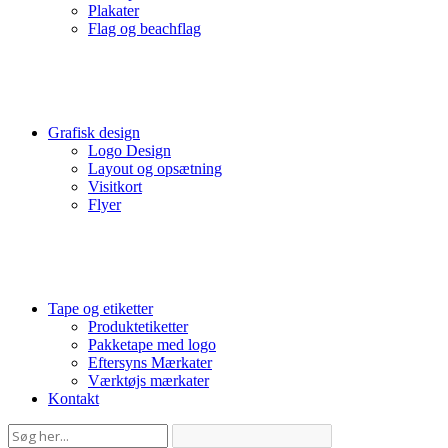
Plakater
Flag og beachflag
Grafisk design
Logo Design
Layout og opsætning
Visitkort
Flyer
Tape og etiketter
Produktetiketter
Pakketape med logo
Eftersyns Mærkater
Værktøjs mærkater
Kontakt