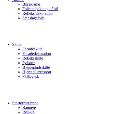
Bilreklame
Folieindpakning af bil
Refleks dekoration
Stenslagsfolie
Skilte
Facadeskilte
Facadedekoration
Refleksskilte
Pyloner
Byggepladsskilte
Hjerte til æresport
Skiltevask
Storformat print
Bannere
Roll-up