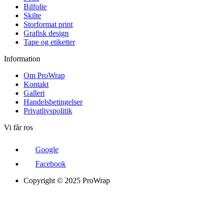
Bilfolie
Skilte
Storformat print
Grafisk design
Tape og etiketter
Information
Om ProWrap
Kontakt
Galleri
Handelsbetingelser
Privatlivspolitik
Vi får ros
Google
Facebook
Copyright © 2025 ProWrap