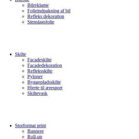
Bilreklame
Folieindpakning af bil
Refleks dekoration
Stenslagsfolie
Skilte
Facadeskilte
Facadedekoration
Refleksskilte
Pyloner
Byggepladsskilte
Hjerte til æresport
Skiltevask
Storformat print
Bannere
Roll-up