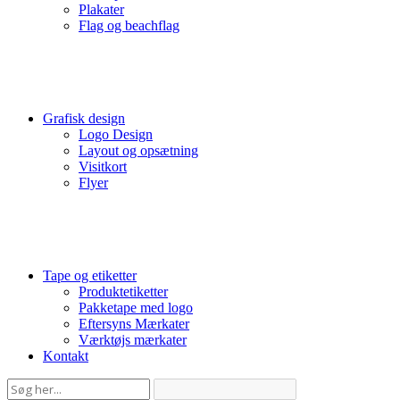
Plakater
Flag og beachflag
Grafisk design
Logo Design
Layout og opsætning
Visitkort
Flyer
Tape og etiketter
Produktetiketter
Pakketape med logo
Eftersyns Mærkater
Værktøjs mærkater
Kontakt