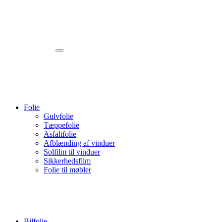
Folie
Gulvfolie
Tæppefolie
Asfaltfolie
Afblænding af vinduer
Solfilm til vinduer
Sikkerhedsfilm
Folie til møbler
Bilfolie